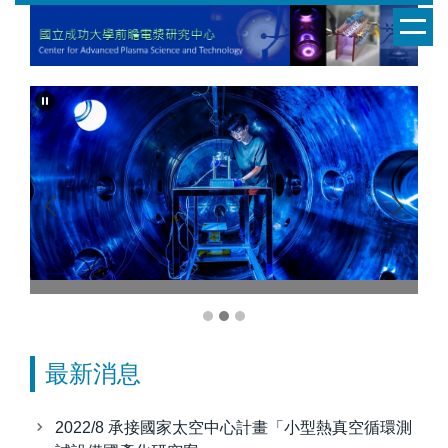
跳
到
主
要
內
容
區
塊
最新消息
2022/8 承接國家太空中心計畫「小型熱真空循環測